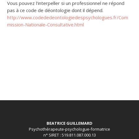
Vous pouvez l'interpeller si un professionnel ne répond
pas à ce code de déontologie dont il dépend.
http://www.codededeontologiedespsychologues.fr/Com
mission-Nationale-Consultative.html
BEATRICE GUILLEMARD
Psychothérapeute-psychologue-formatrice
n° SIRET : 519.811.087.000.13